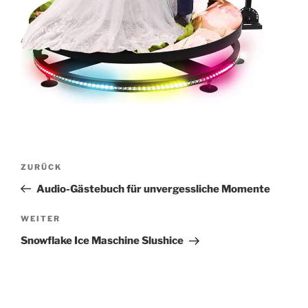
Beitragsnavigation
Vorheriger
ZURÜCK
Beitrag
Audio-Gästebuch für unvergessliche Momente
Nächster
WEITER
Beitrag
Snowflake Ice Maschine Slushice