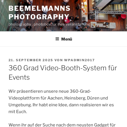
Zum
BEEMELMANNS
Inhalt
PHOTOGRAPHY
springen
photography . photobox für Ihre Veranstaltung
Menü
VERÖFFENTLICHT
21. SEPTEMBER 2025
VON
WPADMIN2017
AM
360 Grad Video-Booth-System für
Events
Wir präsentieren unsere neue 360-Grad-
Videoplattform für Aachen, Heinsberg, Düren und
Umgebung. Ihr habt eine Idee, dann realisieren wir es
mit Euch.
Wenn ihr auf der Suche nach dem neusten Gadget für